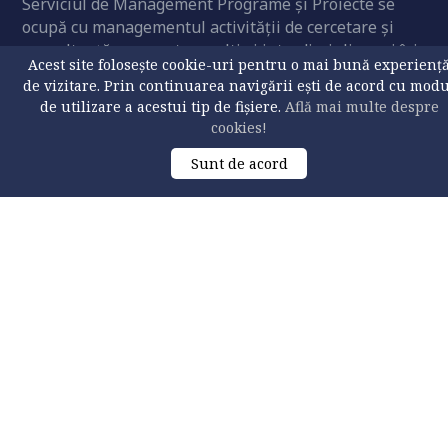
Serviciul de Management Programe și Proiecte se
ocupă cu managementul activităţii de cercetare şi
consultanţă cu caracter multi şi interdisciplinar și îşi
Acest site folosește cookie-uri pentru o mai bună experienț
desfăşoară activitatea conform regulamentului de
de vizitare. Prin continuarea navigării ești de acord cu mod
funcţionare.
de utilizare a acestui tip de fișiere.
Află mai multe despre
cookies!
CONTACT
Sunt de acord
Universitatea „Ștefan cel Mare” din Suceava
Str. Universității nr. 13, 720229 Suceava, Romania
Serviciul de Management Programe și Proiecte
Birou:
F109
Tel: +40 230 522978 , int 441