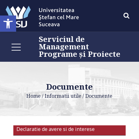
Deschide bara de unelte
Serviciul de
Management
Programe și Proiecte
Documente
Home
/
Informatii utile
/
Documente
Declaratie de avere si de interese